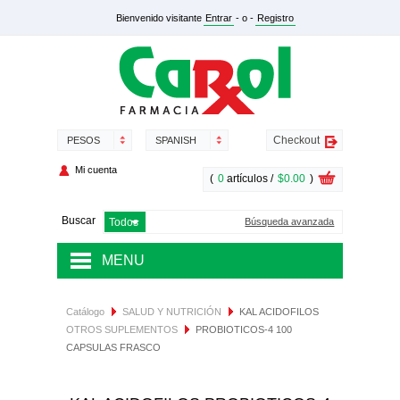
Bienvenido visitante
Entrar
- o -
Registro
Checkout
PESOS
SPANISH
Mi cuenta
(
0
artículos /
$0.00
)
Buscar
Búsqueda avanzada
MENU
MEDICAMENTOS
Catálogo
SALUD Y NUTRICIÓN
KAL ACIDOFILOS
OTROS SUPLEMENTOS
PROBIOTICOS-4 100
SALUD Y NUTRICIÓN
CAPSULAS FRASCO
DERMOCOSMÉTICA