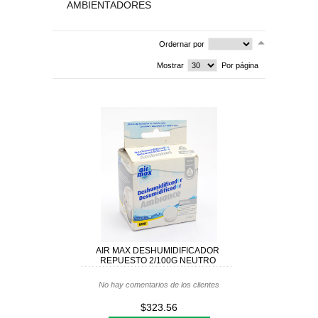
CUIDADO PERSONAL
AMBIENTADORES
CUIDADO DEL BEBÉ
Ordernar por
TODAS LAS CATEGORÍAS
Mostrar
Por página
AIR MAX DESHUMIDIFICADOR
REPUESTO 2/100G NEUTRO
No hay comentarios de los clientes
$323.56