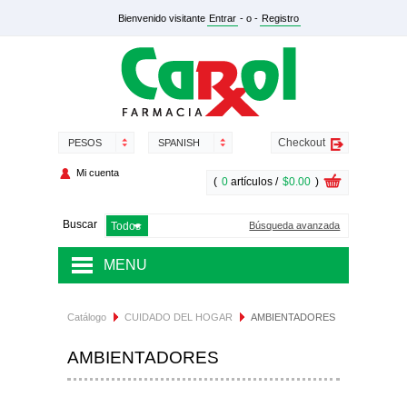
Bienvenido visitante
Entrar
- o -
Registro
Checkout
PESOS
SPANISH
Mi cuenta
(
0
artículos /
$0.00
)
Buscar
Búsqueda avanzada
MENU
MEDICAMENTOS
Catálogo
CUIDADO DEL HOGAR
AMBIENTADORES
SALUD Y NUTRICIÓN
AMBIENTADORES
DERMOCOSMÉTICA