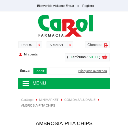
Bienvenido visitante
Entrar
- o -
Registro
Checkout
PESOS
SPANISH
Mi cuenta
(
0
artículos /
$0.00
)
Buscar
Búsqueda avanzada
MENU
MEDICAMENTOS
Catálogo
MINIMARKET
COMIDA SALUDABLE
AMBROSIA-PITA CHIPS
SALUD Y NUTRICIÓN
DERMOCOSMÉTICA
AMBROSIA-PITA CHIPS