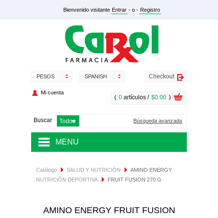
Bienvenido visitante
Entrar
- o -
Registro
Checkout
PESOS
SPANISH
Mi cuenta
(
0
artículos /
$0.00
)
Buscar
Búsqueda avanzada
MENU
MEDICAMENTOS
Catálogo
SALUD Y NUTRICIÓN
AMINO ENERGY
NUTRICIÓN DEPORTIVA
FRUIT FUSION 270 G
SALUD Y NUTRICIÓN
DERMOCOSMÉTICA
AMINO ENERGY FRUIT FUSION