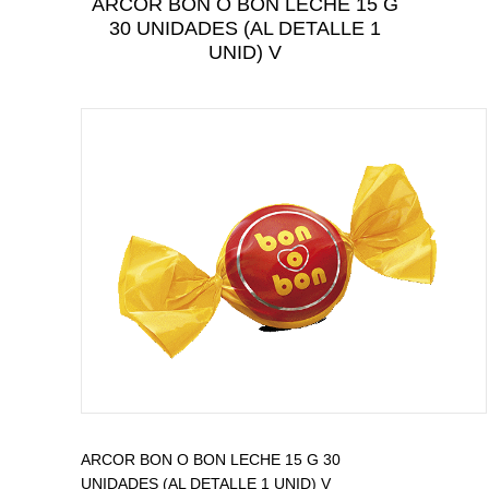
ARCOR BON O BON LECHE 15 G
CUIDADO PERSONAL
30 UNIDADES (AL DETALLE 1
CUIDADO DEL BEBÉ
UNID) V
TODAS LAS CATEGORÍAS
ARCOR BON O BON LECHE 15 G 30
UNIDADES (AL DETALLE 1 UNID) V