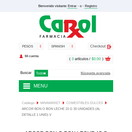
Bienvenido visitante
Entrar
- o -
Registro
Checkout
PESOS
SPANISH
Mi cuenta
(
0
artículos /
$0.00
)
Buscar
Búsqueda avanzada
MENU
MEDICAMENTOS
Catálogo
MINIMARKET
COMESTIBLES DULCES
ARCOR BON O BON LECHE 15 G 30 UNIDADES (AL
SALUD Y NUTRICIÓN
DETALLE 1 UNID) V
DERMOCOSMÉTICA