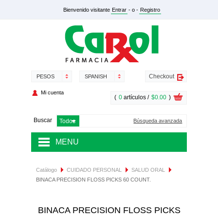
Bienvenido visitante
Entrar
- o -
Registro
Checkout
PESOS
SPANISH
Mi cuenta
(
0
artículos /
$0.00
)
Buscar
Búsqueda avanzada
MENU
MEDICAMENTOS
Catálogo
CUIDADO PERSONAL
SALUD ORAL
BINACA PRECISION FLOSS PICKS 60 COUNT.
SALUD Y NUTRICIÓN
DERMOCOSMÉTICA
BINACA PRECISION FLOSS PICKS