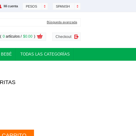
Mi cuenta
PESOS
SPANISH
Búsqueda avanzada
(
0
artículos /
$0.00
)
Checkout
 BEBÉ
TODAS LAS CATEGORÍAS
RITAS
L CARRITO