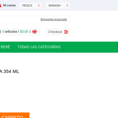
Mi cuenta
PESOS
SPANISH
Búsqueda avanzada
(
0
artículos /
$0.00
)
Checkout
 BEBÉ
TODAS LAS CATEGORÍAS
A 354 ML
L CARRITO