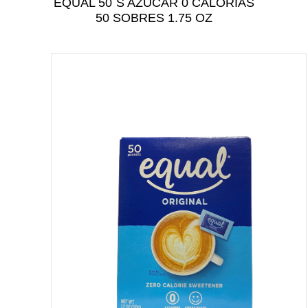
EQUAL 50`S AZUCAR 0 CALORIAS
CUIDADO PERSONAL
50 SOBRES 1.75 OZ
CUIDADO DEL BEBÉ
TODAS LAS CATEGORÍAS