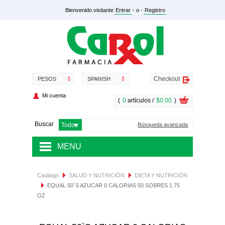
Bienvenido visitante
Entrar
- o -
Registro
Checkout
PESOS
SPANISH
Mi cuenta
(
0
artículos /
$0.00
)
Buscar
Búsqueda avanzada
MENU
MEDICAMENTOS
Catálogo
SALUD Y NUTRICIÓN
DIETA Y NUTRICIÓN
EQUAL 50`S AZUCAR 0 CALORIAS 50 SOBRES 1.75
SALUD Y NUTRICIÓN
OZ
DERMOCOSMÉTICA