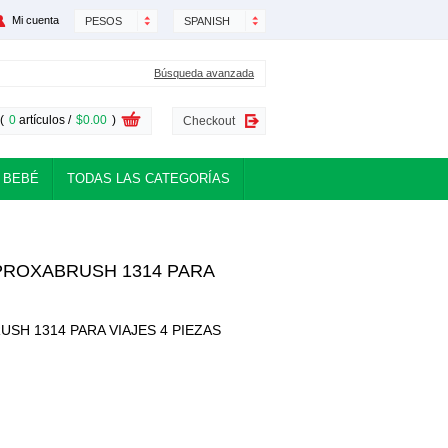
Mi cuenta
PESOS
SPANISH
Búsqueda avanzada
(
0
artículos /
$0.00
)
Checkout
 BEBÉ
TODAS LAS CATEGORÍAS
PROXABRUSH 1314 PARA
SH 1314 PARA VIAJES 4 PIEZAS