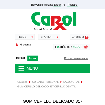
Bienvenido visitante
Entrar
- o -
Registro
Checkout
PESOS
SPANISH
Mi cuenta
(
0
artículos /
$0.00
)
Buscar
Búsqueda avanzada
MENU
MEDICAMENTOS
Catálogo
CUIDADO PERSONAL
SALUD ORAL
GUM CEPILLO DELICADO 317 CEPILLO DENTAL
SALUD Y NUTRICIÓN
DERMOCOSMÉTICA
GUM CEPILLO DELICADO 317