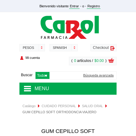
Bienvenido visitante
Entrar
- o -
Registro
Checkout
PESOS
SPANISH
Mi cuenta
(
0
artículos /
$0.00
)
Buscar
Búsqueda avanzada
MENU
MEDICAMENTOS
Catálogo
CUIDADO PERSONAL
SALUD ORAL
GUM CEPILLO SOFT ORTHODONCIA VIAJERO
SALUD Y NUTRICIÓN
DERMOCOSMÉTICA
GUM CEPILLO SOFT