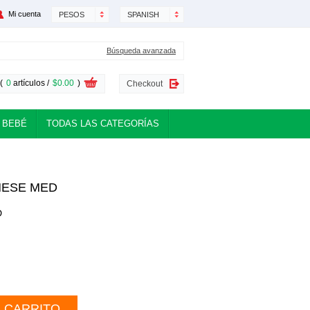
Mi cuenta
PESOS
SPANISH
Búsqueda avanzada
(
0
artículos /
$0.00
)
Checkout
 BEBÉ
TODAS LAS CATEGORÍAS
NESE MED
D
L CARRITO