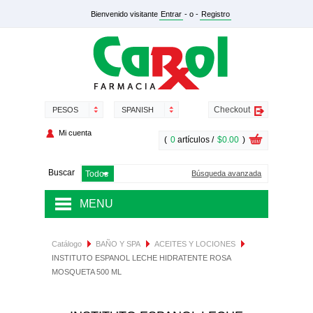
Bienvenido visitante
Entrar
- o -
Registro
Checkout
PESOS
SPANISH
Mi cuenta
(
0
artículos /
$0.00
)
Buscar
Búsqueda avanzada
MENU
MEDICAMENTOS
Catálogo
BAÑO Y SPA
ACEITES Y LOCIONES
INSTITUTO ESPANOL LECHE HIDRATENTE ROSA
SALUD Y NUTRICIÓN
MOSQUETA 500 ML
DERMOCOSMÉTICA