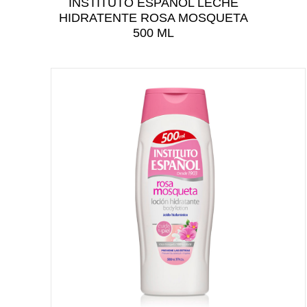
INSTITUTO ESPANOL LECHE
CUIDADO PERSONAL
HIDRATENTE ROSA MOSQUETA
CUIDADO DEL BEBÉ
500 ML
TODAS LAS CATEGORÍAS