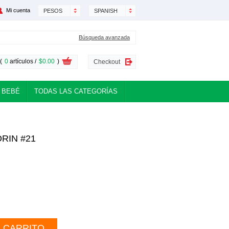
Mi cuenta
PESOS
SPANISH
Búsqueda avanzada
(
0
artículos /
$0.00
)
Checkout
 BEBÉ
TODAS LAS CATEGORÍAS
RIN #21
L CARRITO