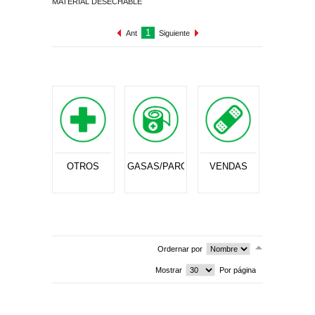
MATERIAL DESECHABLE
CUIDADO PERSONAL
CUIDADO DEL BEBÉ
1
Ant
Siguiente
TODAS LAS CATEGORÍAS
OTROS
GASAS/PARCHOS
VENDAS
Ordernar por
Mostrar
Por página