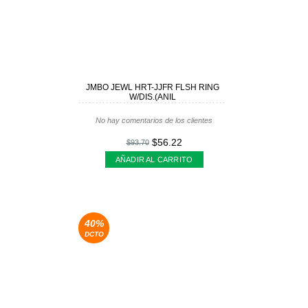
JMBO JEWL HRT-JJFR FLSH RING
W/DIS.(ANIL
No hay comentarios de los clientes
$56.22
$93.70
AÑADIR AL CARRITO
40%
DCTO