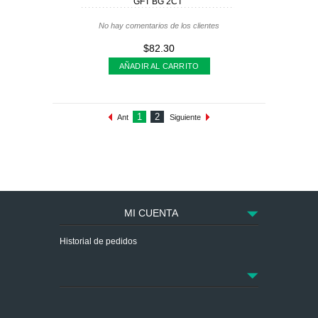
GFT BG 2CT
No hay comentarios de los clientes
$82.30
AÑADIR AL CARRITO
1
2
Ant
Siguiente
MI CUENTA
Historial de pedidos