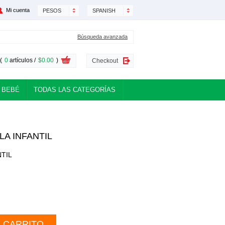
Mi cuenta
PESOS
SPANISH
Búsqueda avanzada
(
0
artículos /
$0.00
)
Checkout
 BEBÉ
TODAS LAS CATEGORÍAS
LA INFANTIL
NTIL
L CARRITO