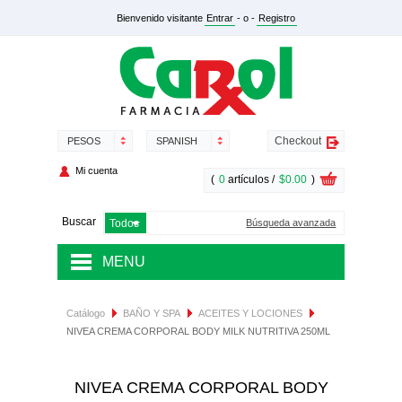
Bienvenido visitante
Entrar
- o -
Registro
Checkout
PESOS
SPANISH
Mi cuenta
(
0
artículos /
$0.00
)
Buscar
Búsqueda avanzada
MENU
MEDICAMENTOS
Catálogo
BAÑO Y SPA
ACEITES Y LOCIONES
NIVEA CREMA CORPORAL BODY MILK NUTRITIVA 250ML
SALUD Y NUTRICIÓN
DERMOCOSMÉTICA
NIVEA CREMA CORPORAL BODY