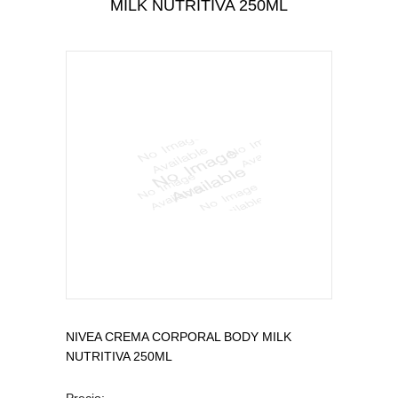
MILK NUTRITIVA 250ML
CUIDADO PERSONAL
CUIDADO DEL BEBÉ
TODAS LAS CATEGORÍAS
NIVEA CREMA CORPORAL BODY MILK
NUTRITIVA 250ML