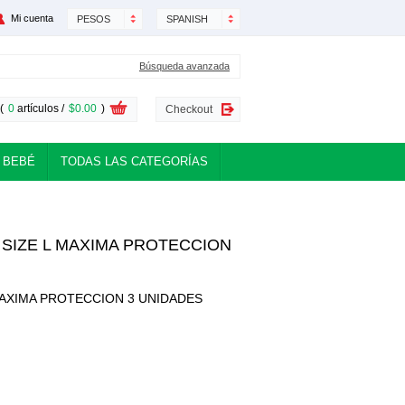
Mi cuenta
PESOS
SPANISH
Búsqueda avanzada
(
0
artículos /
$0.00
)
Checkout
 BEBÉ
TODAS LAS CATEGORÍAS
SIZE L MAXIMA PROTECCION
AXIMA PROTECCION 3 UNIDADES