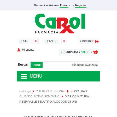
Bienvenido visitante
Entrar
- o -
Registro
Checkout
PESOS
SPANISH
Mi cuenta
(
0
artículos /
$0.00
)
Buscar
Búsqueda avanzada
MENU
MEDICAMENTOS
Catálogo
CUIDADO PERSONAL
NOSOTRAS
CUIDADO ÍNTIMO FEMENINO
DIARIOS NATURAL
SALUD Y NUTRICIÓN
RESPIRABLE TELA TIPO ALGODÓN 15 UNI
DERMOCOSMÉTICA