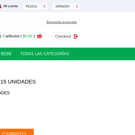
Mi cuenta
PESOS
SPANISH
Búsqueda avanzada
(
0
artículos /
$0.00
)
Checkout
 BEBÉ
TODAS LAS CATEGORÍAS
15 UNIDADES
ADES
L CARRITO