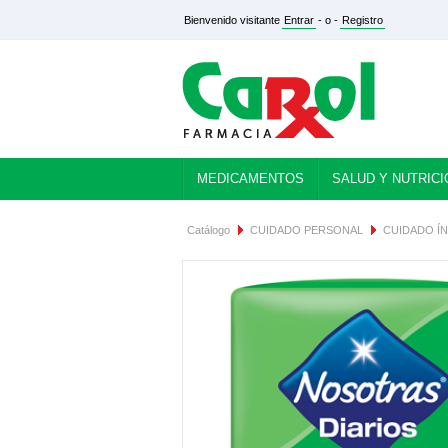
Bienvenido visitante
Entrar
- o -
Registro
MEDICAMENTOS
SALUD Y NUTRICI
Catálogo
CUIDADO PERSONAL
CUIDADO Í