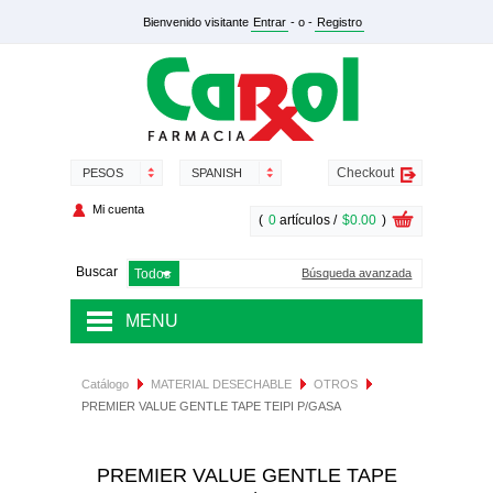
Bienvenido visitante
Entrar
- o -
Registro
Checkout
PESOS
SPANISH
Mi cuenta
(
0
artículos /
$0.00
)
Buscar
Búsqueda avanzada
MENU
MEDICAMENTOS
Catálogo
MATERIAL DESECHABLE
OTROS
PREMIER VALUE GENTLE TAPE TEIPI P/GASA
SALUD Y NUTRICIÓN
DERMOCOSMÉTICA
PREMIER VALUE GENTLE TAPE