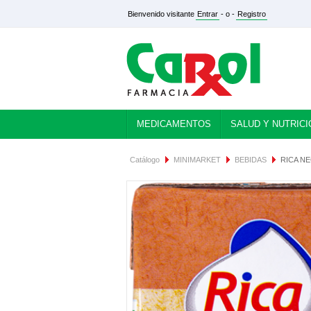
Bienvenido visitante
Entrar
- o -
Registro
MEDICAMENTOS
SALUD Y NUTRICI
Catálogo
MINIMARKET
BEBIDAS
RICA N