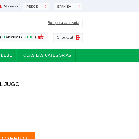
Mi cuenta
PESOS
SPANISH
Búsqueda avanzada
(
0
artículos /
$0.00
)
Checkout
 BEBÉ
TODAS LAS CATEGORÍAS
L JUGO
L CARRITO