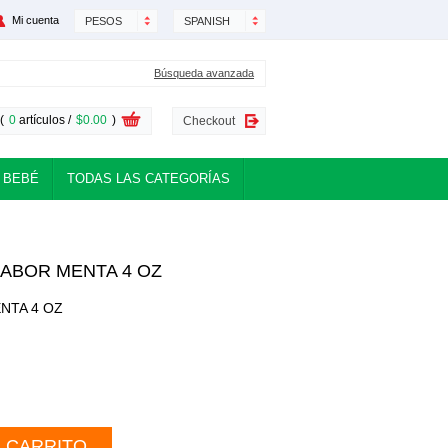
Mi cuenta
PESOS
SPANISH
Búsqueda avanzada
(
0
artículos /
$0.00
)
Checkout
 BEBÉ
TODAS LAS CATEGORÍAS
ABOR MENTA 4 OZ
NTA 4 OZ
L CARRITO