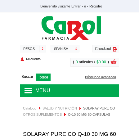
Bienvenido visitante
Entrar
- o -
Registro
Checkout
PESOS
SPANISH
Mi cuenta
(
0
artículos /
$0.00
)
Buscar
Búsqueda avanzada
MENU
MEDICAMENTOS
Catálogo
SALUD Y NUTRICIÓN
SOLARAY PURE CO
OTROS SUPLEMENTOS
Q-10 30 MG 60 CAPSULAS
SALUD Y NUTRICIÓN
DERMOCOSMÉTICA
SOLARAY PURE CO Q-10 30 MG 60