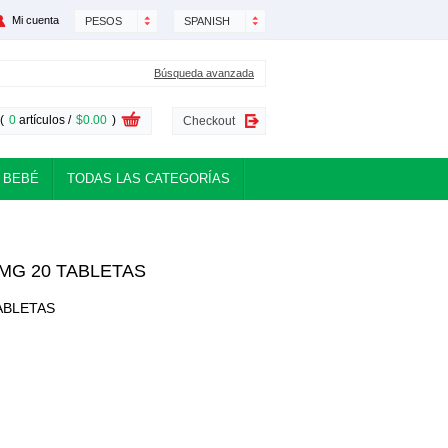
Mi cuenta
PESOS
SPANISH
Búsqueda avanzada
(
0
artículos /
$0.00
)
Checkout
 BEBÉ
TODAS LAS CATEGORÍAS
MG 20 TABLETAS
ABLETAS