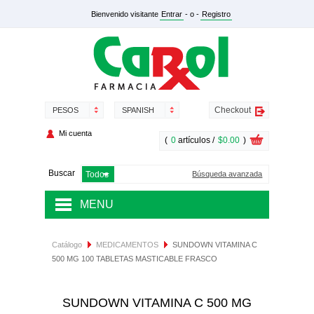
Bienvenido visitante
Entrar
- o -
Registro
Checkout
PESOS
SPANISH
Mi cuenta
(
0
artículos /
$0.00
)
Buscar
Búsqueda avanzada
MENU
MEDICAMENTOS
Catálogo
MEDICAMENTOS
SUNDOWN VITAMINA C
500 MG 100 TABLETAS MASTICABLE FRASCO
SALUD Y NUTRICIÓN
DERMOCOSMÉTICA
SUNDOWN VITAMINA C 500 MG