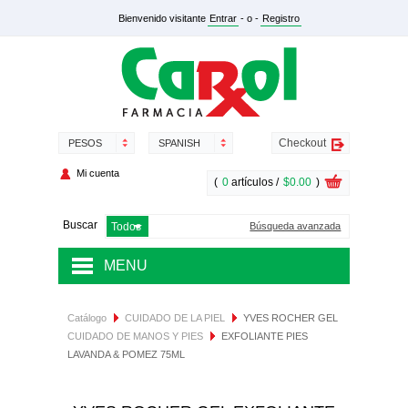
Bienvenido visitante
Entrar
- o -
Registro
Checkout
PESOS
SPANISH
Mi cuenta
(
0
artículos /
$0.00
)
Buscar
Búsqueda avanzada
MENU
MEDICAMENTOS
Catálogo
CUIDADO DE LA PIEL
YVES ROCHER GEL
CUIDADO DE MANOS Y PIES
EXFOLIANTE PIES
SALUD Y NUTRICIÓN
LAVANDA & POMEZ 75ML
DERMOCOSMÉTICA