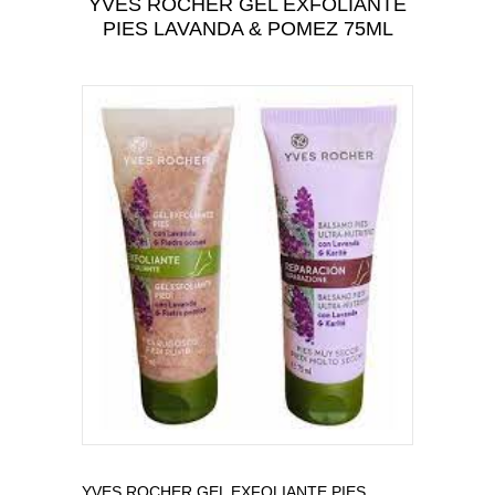
YVES ROCHER GEL EXFOLIANTE
CUIDADO PERSONAL
PIES LAVANDA & POMEZ 75ML
CUIDADO DEL BEBÉ
TODAS LAS CATEGORÍAS
YVES ROCHER GEL EXFOLIANTE PIES